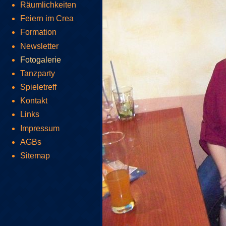
Räumlichkeiten
Feiern im Crea
Formation
Newsletter
Fotogalerie
Tanzparty
Spieletreff
Kontakt
Links
Impressum
AGBs
Sitemap