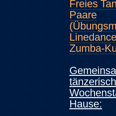
Freies Tan
Paare
(Übungsmö
Linedance
Zumba-Ku
Gemeins
tänzerisch
Wochensta
Hause: