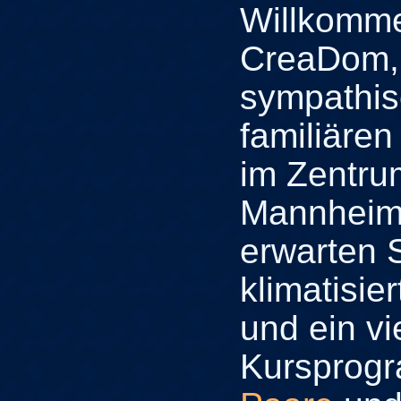
Willkomm
CreaDom,
sympathi
familiäre
im Zentru
Mannheim
erwarten S
klimatisie
und ein vie
Kursprogr