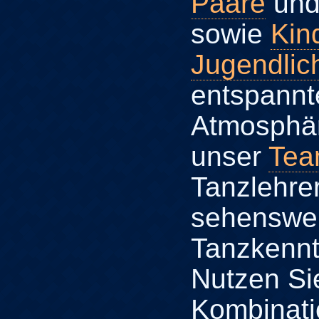
Paare
un
sowie
Kin
Jugendlic
entspannt
Atmosphär
unser
Te
Tanzlehre
sehenswe
Tanzkennt
Nutzen Sie
Kombinati