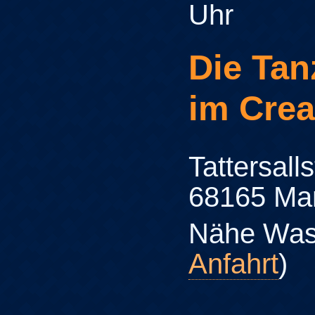
Uhr
Die Tan
im Cre
Tattersall
68165 Ma
Nähe Was
Anfahrt
)