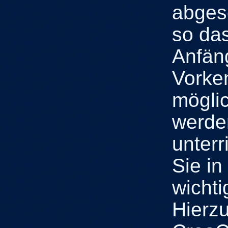
abges
so das
Anfän
Vorken
möglic
werde
unterr
Sie in
wichti
Hierz