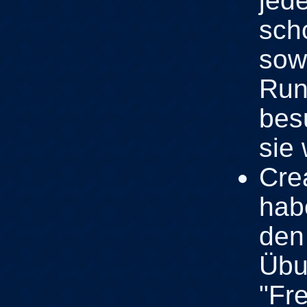
jed
sch
sow
Run
bes
sie 
Cre
habe
den
Übu
"Fr