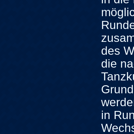
möglic
Runde
zusam
des W
die n
Tanzk
Grundk
werde
in Ru
Wechs