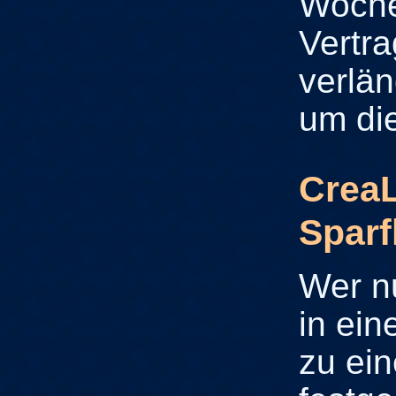
Woch
Vertra
verlän
um die
CreaL
Spar
Wer n
in ei
zu ein