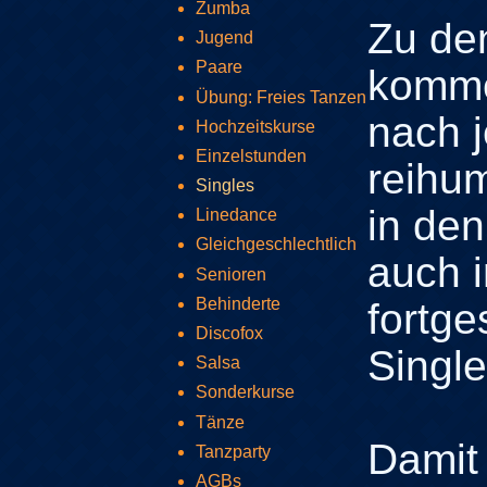
Zumba
Zu de
Jugend
Paare
komme
Übung: Freies Tanzen
nach 
Hochzeitskurse
Einzelstunden
reihu
Singles
in den
Linedance
Gleichgeschlechtlich
auch i
Senioren
Behinderte
fortge
Discofox
Singl
Salsa
Sonderkurse
Tänze
Damit 
Tanzparty
AGBs