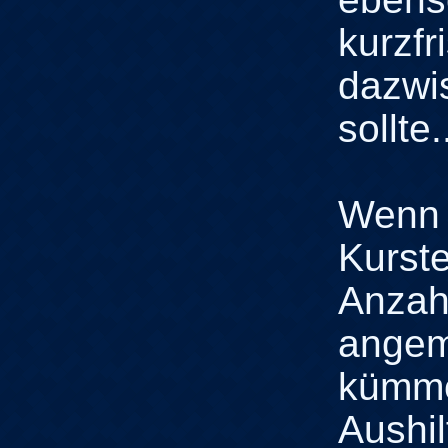
kurzfr
dazwi
sollte..
Wenn 
Kurste
Anzah
angem
kümme
Aushil