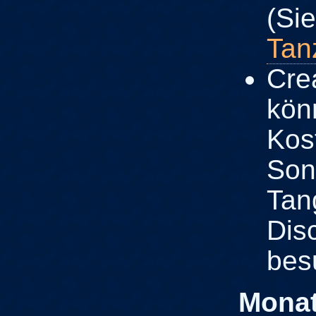
(Si
Tan
Cre
kön
Kos
Son
Tan
Dis
bes
Monat