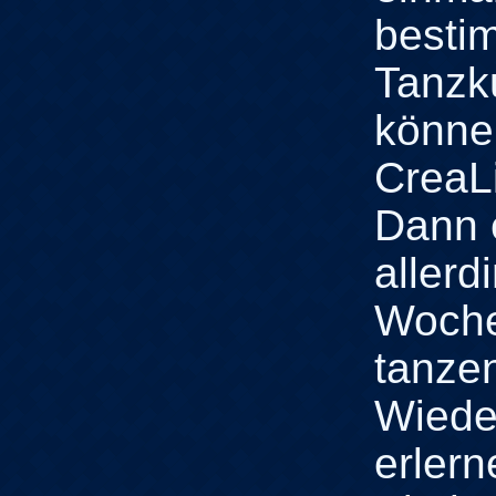
besti
Tanzk
könne
CreaL
Dann 
allerd
Woche
tanze
Wiede
erlern