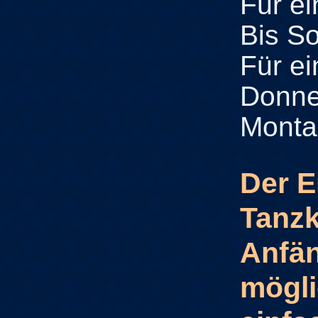
Für ei
Bis S
Für e
Donne
Monta
Der E
Tanzk
Anfän
mögli