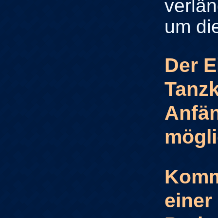
verlän
um die
Der E
Tanzk
Anfän
mögli
Komme
einer