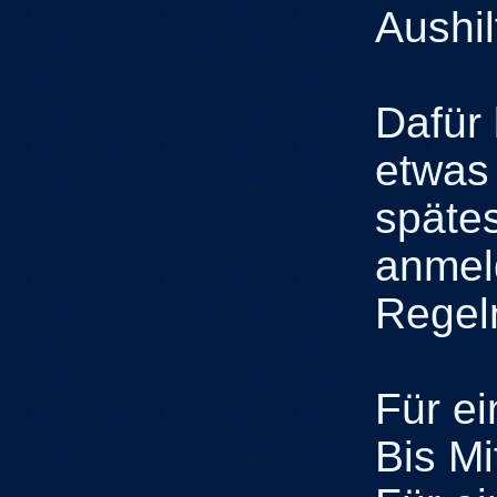
Aushil
Dafür 
etwas 
spätes
anmel
Regel
Für e
Bis M