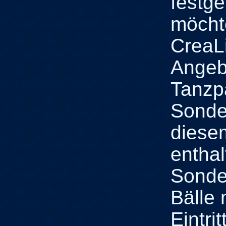
festge
möchte
CreaLi
Angeb
Tanzp
Sonde
diese
enthal
Sonde
Bälle 
Eintri