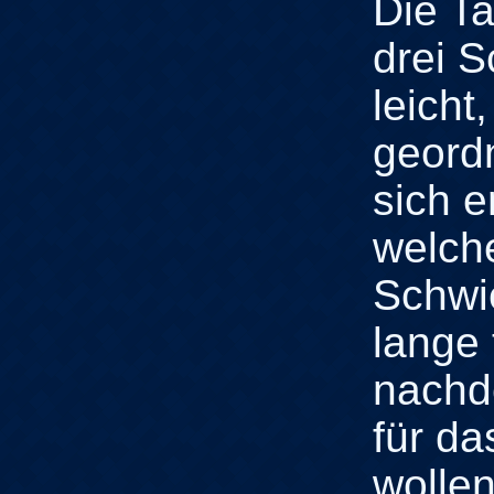
Die Ta
drei S
leicht
geordn
sich e
welc
Schwie
lange
nachde
für d
wollen