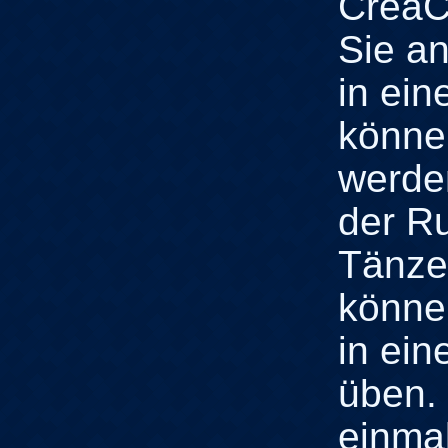
CreaC
Sie a
in ei
könne
werde
der Ru
Tänze
können
in ei
üben. 
einma