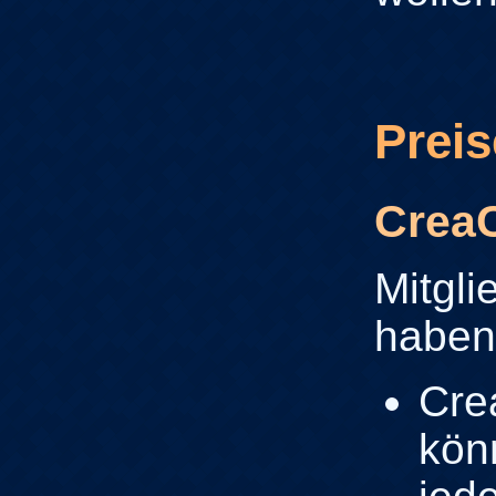
Preis
CreaC
Mitgl
haben 
Cre
kön