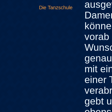
ausge
Die Tanzschule
Damen
können
vorab
Wunsc
genau
mit e
einer 
verab
gebt u
ebens